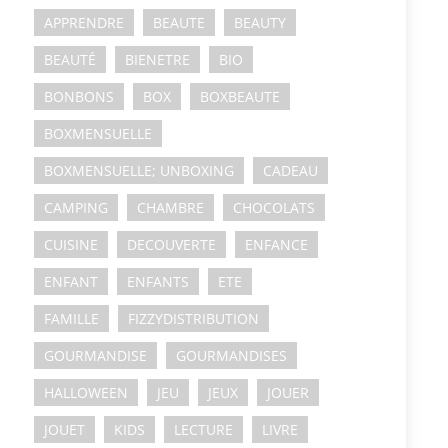
APPRENDRE
BEAUTE
BEAUTY
BEAUTÉ
BIENETRE
BIO
BONBONS
BOX
BOXBEAUTE
BOXMENSUELLE
BOXMENSUELLE; UNBOXING
CADEAU
CAMPING
CHAMBRE
CHOCOLATS
CUISINE
DECOUVERTE
ENFANCE
ENFANT
ENFANTS
ETE
FAMILLE
FIZZYDISTRIBUTION
GOURMANDISE
GOURMANDISES
HALLOWEEN
JEU
JEUX
JOUER
JOUET
KIDS
LECTURE
LIVRE