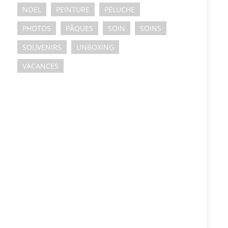
NOEL
PEINTURE
PELUCHE
PHOTOS
PÂQUES
SOIN
SOINS
SOUVENIRS
UNBOXING
VACANCES