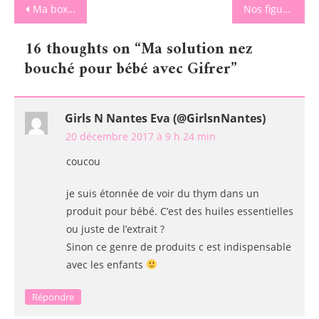
Navigation
Ma box beauté de Noël Belle au Naturel
Nos figurines préférées Sonny Angel By Babywatch
de
16 thoughts on “
Ma solution nez
l’article
bouché pour bébé avec Gifrer
”
Girls N Nantes Eva (@GirlsnNantes)
20 décembre 2017 à 9 h 24 min
coucou
je suis étonnée de voir du thym dans un
produit pour bébé. C’est des huiles essentielles
ou juste de l’extrait ?
Sinon ce genre de produits c est indispensable
avec les enfants
Répondre