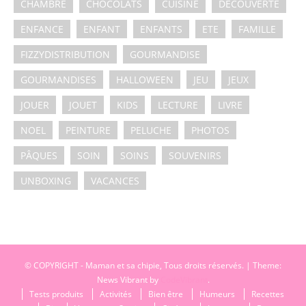
CHAMBRE
CHOCOLATS
CUISINE
DECOUVERTE
ENFANCE
ENFANT
ENFANTS
ETE
FAMILLE
FIZZYDISTRIBUTION
GOURMANDISE
GOURMANDISES
HALLOWEEN
JEU
JEUX
JOUER
JOUET
KIDS
LECTURE
LIVRE
NOEL
PEINTURE
PELUCHE
PHOTOS
PÂQUES
SOIN
SOINS
SOUVENIRS
UNBOXING
VACANCES
© COPYRIGHT - Maman et sa chipie, Tous droits réservés.
|
Theme:
News Vibrant by
CodeVibrant
.
Tests produits
Activités
Bien être
Humeurs
Recettes