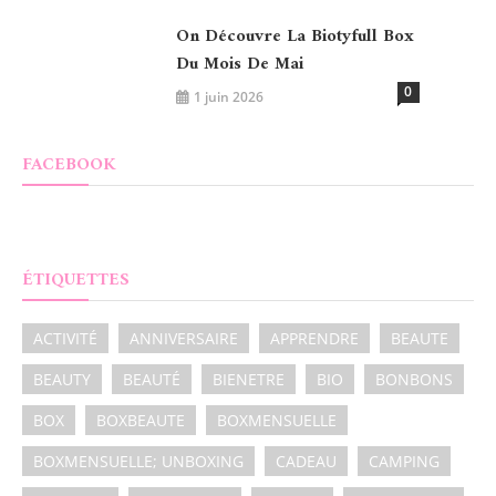
On Découvre La Biotyfull Box
Du Mois De Mai
0
1 juin 2026
FACEBOOK
ÉTIQUETTES
ACTIVITÉ
ANNIVERSAIRE
APPRENDRE
BEAUTE
BEAUTY
BEAUTÉ
BIENETRE
BIO
BONBONS
BOX
BOXBEAUTE
BOXMENSUELLE
BOXMENSUELLE; UNBOXING
CADEAU
CAMPING