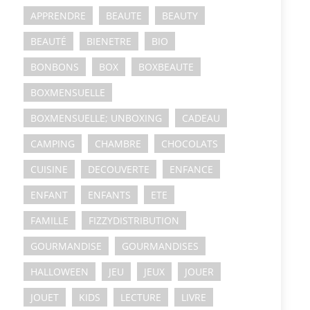
APPRENDRE
BEAUTE
BEAUTY
BEAUTÉ
BIENETRE
BIO
BONBONS
BOX
BOXBEAUTE
BOXMENSUELLE
BOXMENSUELLE; UNBOXING
CADEAU
CAMPING
CHAMBRE
CHOCOLATS
CUISINE
DECOUVERTE
ENFANCE
ENFANT
ENFANTS
ETE
FAMILLE
FIZZYDISTRIBUTION
GOURMANDISE
GOURMANDISES
HALLOWEEN
JEU
JEUX
JOUER
JOUET
KIDS
LECTURE
LIVRE