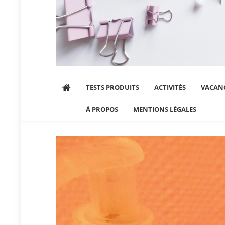
Maman et sa chipie
Blog Parental Lifestyle Sorties Famille
TESTS PRODUITS
ACTIVITÉS
VACANC
À PROPOS
MENTIONS LÉGALES