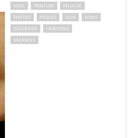
NOEL
PEINTURE
PELUCHE
PHOTOS
PÂQUES
SOIN
SOINS
SOUVENIRS
UNBOXING
VACANCES