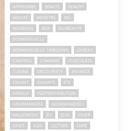
APPRENDRE
BEAUTE
BEAUTY
BEAUTÉ
BIENETRE
BIO
BONBONS
BOX
BOXBEAUTE
BOXMENSUELLE
BOXMENSUELLE; UNBOXING
CADEAU
CAMPING
CHAMBRE
CHOCOLATS
CUISINE
DECOUVERTE
ENFANCE
ENFANT
ENFANTS
ETE
FAMILLE
FIZZYDISTRIBUTION
GOURMANDISE
GOURMANDISES
HALLOWEEN
JEU
JEUX
JOUER
JOUET
KIDS
LECTURE
LIVRE