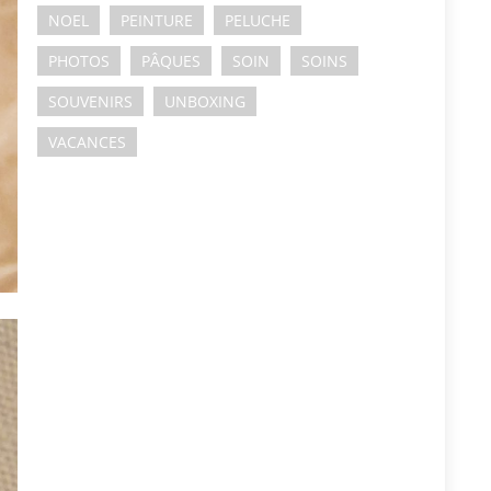
NOEL
PEINTURE
PELUCHE
PHOTOS
PÂQUES
SOIN
SOINS
SOUVENIRS
UNBOXING
VACANCES