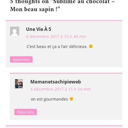
5 thoughts on “
Sublime au chocolat –
l’article
Mon beau sapin !
”
Une Vie À 5
6 décembre 2017 à 15 h 49 min
C’est beau et ça a l’air délicieux.
Répondre
Mamanetsachipieweb
6 décembre 2017 à 15 h 54 min
on est gourmandes
Répondre