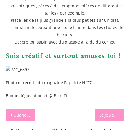
concentriques grâces à des emportes pièces de différentes
tailles ( par exemple)
Place-les de la plus grande à la plus petites sur un plat.
Termine en découpant une étoile filante dans tes chutes de
biscuits.
Décore ton sapin avec du glaçage à l’aide du cornet.
Sois créatif et surtout amuses toi !
Photo et recette du magazine Papillote N°27
Bonne dégustation et @ Bientôt…
Navigation
Quand la magie opère sur la glace avec Disney sur Glace » Le Voyage Imaginaire »
Le jeu Shashawa de la Haute Roche
de