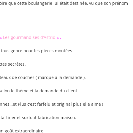
oire que cette boulangerie lui était destinée, vu que son prénom
 «
Les gourmandises d’Astrid
« .
 tous genre pour les pièces montées.
ttes secrètes.
gâteaux de couches ( marque a la demande ).
elon le thème et la demande du client.
nes…et Plus c’est farfelu et original plus elle aime !
tartiner et surtout fabrication maison.
n goût extraordinaire.