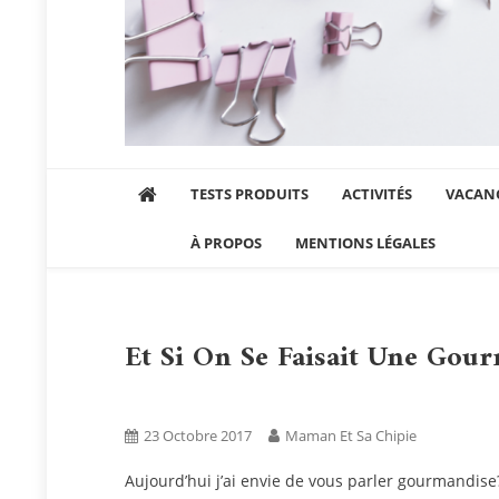
Maman et sa chipie
Blog Parental Lifestyle Sorties Famille
TESTS PRODUITS
ACTIVITÉS
VACANC
À PROPOS
MENTIONS LÉGALES
Et Si On Se Faisait Une Gour
Blog
Tests Produits
23 Octobre 2017
Maman Et Sa Chipie
Aujourd’hui j’ai envie de vous parler gourmandise