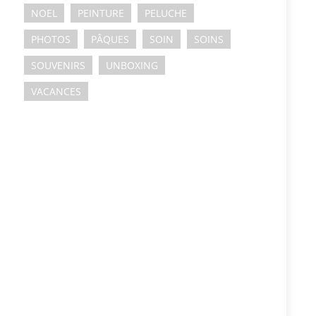
NOEL
PEINTURE
PELUCHE
PHOTOS
PÂQUES
SOIN
SOINS
SOUVENIRS
UNBOXING
VACANCES