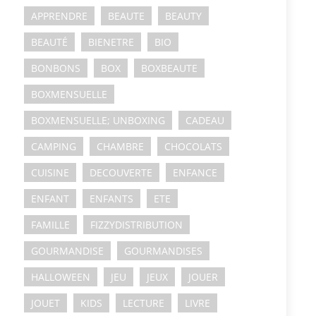
APPRENDRE
BEAUTE
BEAUTY
BEAUTÉ
BIENETRE
BIO
BONBONS
BOX
BOXBEAUTE
BOXMENSUELLE
BOXMENSUELLE; UNBOXING
CADEAU
CAMPING
CHAMBRE
CHOCOLATS
CUISINE
DECOUVERTE
ENFANCE
ENFANT
ENFANTS
ETE
FAMILLE
FIZZYDISTRIBUTION
GOURMANDISE
GOURMANDISES
HALLOWEEN
JEU
JEUX
JOUER
JOUET
KIDS
LECTURE
LIVRE