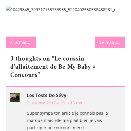
Navigation
La marinière de chipie avec Week end à la mer
Le maquillage visage Grim’tout de chipie
de
3 thoughts on “
Le coussin
l’article
d’allaitement de Be My Baby #
Concours
”
Les Tests De Sévy
2 octobre 2017 à 19 h 15 min
Super sympa ton article je connais pas la
marque mais elle me plait bien je vais
participer au concours merci