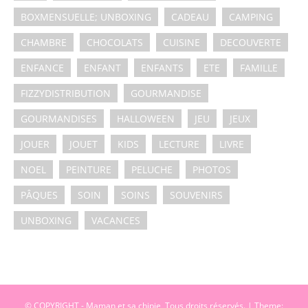
BOXMENSUELLE; UNBOXING
CADEAU
CAMPING
CHAMBRE
CHOCOLATS
CUISINE
DECOUVERTE
ENFANCE
ENFANT
ENFANTS
ETE
FAMILLE
FIZZYDISTRIBUTION
GOURMANDISE
GOURMANDISES
HALLOWEEN
JEU
JEUX
JOUER
JOUET
KIDS
LECTURE
LIVRE
NOEL
PEINTURE
PELUCHE
PHOTOS
PÂQUES
SOIN
SOINS
SOUVENIRS
UNBOXING
VACANCES
© COPYRIGHT - Maman et sa chipie, Tous droits réservés.
|
Theme: