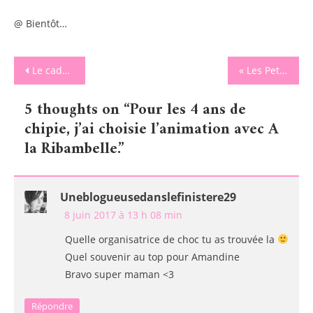
@ Bientôt…
Navigation
Le cadeau de fin d’année scolaire se trouve chez Les Petits Zepp.
« Les Petits Chats » prends soin de nos bébés.
de
5 thoughts on “
Pour les 4 ans de
l’article
chipie, j’ai choisie l’animation avec A
la Ribambelle.
”
Uneblogueusedanslefinistere29
8 juin 2017 à 13 h 08 min
Quelle organisatrice de choc tu as trouvée la
Quel souvenir au top pour Amandine
Bravo super maman <3
Répondre