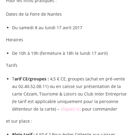
Pour les infos pratiques :
Dates de la Foire de Nantes
Du samedi 8 au lundi 17 avril 2017
Horaires
De 10h à 19h (fermeture à 18h le lundi 17 avril)
Tarifs
T
arif CE/groupes :
4,5 € CE, groupes (achat en pré-vente
au 02.40.52.08.11) ou en caisse sur présentation de la
carte Cézam, Tourisme & Loisirs ou Club Inter Entreprise
(le tarif est applicable uniquement pour la personne
détenteur de la carte) –
cliquez ici
pour commander
et sur place :
Plein tarif :
6,50 € ? Pour éviter l’attente aux caisses,