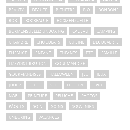
BEAUTY
BEAUTÉ
BIENETRE
BIO
BONBONS
BOX
BOXBEAUTE
BOXMENSUELLE
BOXMENSUELLE; UNBOXING
CADEAU
CAMPING
CHAMBRE
CHOCOLATS
CUISINE
DECOUVERTE
ENFANCE
ENFANT
ENFANTS
ETE
FAMILLE
FIZZYDISTRIBUTION
GOURMANDISE
GOURMANDISES
HALLOWEEN
JEU
JEUX
JOUER
JOUET
KIDS
LECTURE
LIVRE
NOEL
PEINTURE
PELUCHE
PHOTOS
PÂQUES
SOIN
SOINS
SOUVENIRS
UNBOXING
VACANCES