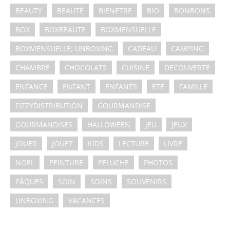
BEAUTY
BEAUTÉ
BIENETRE
BIO
BONBONS
BOX
BOXBEAUTE
BOXMENSUELLE
BOXMENSUELLE; UNBOXING
CADEAU
CAMPING
CHAMBRE
CHOCOLATS
CUISINE
DECOUVERTE
ENFANCE
ENFANT
ENFANTS
ETE
FAMILLE
FIZZYDISTRIBUTION
GOURMANDISE
GOURMANDISES
HALLOWEEN
JEU
JEUX
JOUER
JOUET
KIDS
LECTURE
LIVRE
NOEL
PEINTURE
PELUCHE
PHOTOS
PÂQUES
SOIN
SOINS
SOUVENIRS
UNBOXING
VACANCES