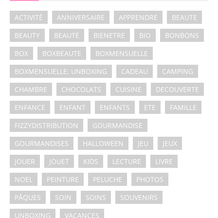
ACTIVITÉ
ANNIVERSAIRE
APPRENDRE
BEAUTE
BEAUTY
BEAUTÉ
BIENETRE
BIO
BONBONS
BOX
BOXBEAUTE
BOXMENSUELLE
BOXMENSUELLE; UNBOXING
CADEAU
CAMPING
CHAMBRE
CHOCOLATS
CUISINE
DECOUVERTE
ENFANCE
ENFANT
ENFANTS
ETE
FAMILLE
FIZZYDISTRIBUTION
GOURMANDISE
GOURMANDISES
HALLOWEEN
JEU
JEUX
JOUER
JOUET
KIDS
LECTURE
LIVRE
NOEL
PEINTURE
PELUCHE
PHOTOS
PÂQUES
SOIN
SOINS
SOUVENIRS
UNBOXING
VACANCES