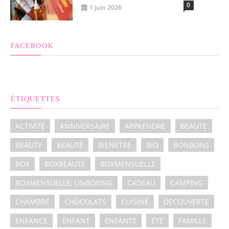
0
1 juin 2026
FACEBOOK
ÉTIQUETTES
ACTIVITÉ
ANNIVERSAIRE
APPRENDRE
BEAUTE
BEAUTY
BEAUTÉ
BIENETRE
BIO
BONBONS
BOX
BOXBEAUTE
BOXMENSUELLE
BOXMENSUELLE; UNBOXING
CADEAU
CAMPING
CHAMBRE
CHOCOLATS
CUISINE
DECOUVERTE
ENFANCE
ENFANT
ENFANTS
ETE
FAMILLE