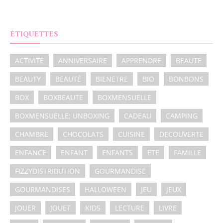
ÉTIQUETTES
ACTIVITÉ
ANNIVERSAIRE
APPRENDRE
BEAUTE
BEAUTY
BEAUTÉ
BIENETRE
BIO
BONBONS
BOX
BOXBEAUTE
BOXMENSUELLE
BOXMENSUELLE; UNBOXING
CADEAU
CAMPING
CHAMBRE
CHOCOLATS
CUISINE
DECOUVERTE
ENFANCE
ENFANT
ENFANTS
ETE
FAMILLE
FIZZYDISTRIBUTION
GOURMANDISE
GOURMANDISES
HALLOWEEN
JEU
JEUX
JOUER
JOUET
KIDS
LECTURE
LIVRE