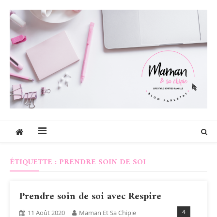
Skip
to
content
Maman et sa chipie
Blog Parental Lifestyle Sorties Famille
ÉTIQUETTE :
PRENDRE SOIN DE SOI
Prendre soin de soi avec Respire
4
11 Août 2020
Maman Et Sa Chipie