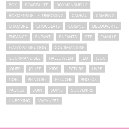
BOX
BOXBEAUTE
BOXMENSUELLE
BOXMENSUELLE; UNBOXING
CADEAU
CAMPING
CHAMBRE
CHOCOLATS
CUISINE
DECOUVERTE
ENFANCE
ENFANT
ENFANTS
ETE
FAMILLE
FIZZYDISTRIBUTION
GOURMANDISE
GOURMANDISES
HALLOWEEN
JEU
JEUX
JOUER
JOUET
KIDS
LECTURE
LIVRE
NOEL
PEINTURE
PELUCHE
PHOTOS
PÂQUES
SOIN
SOINS
SOUVENIRS
UNBOXING
VACANCES