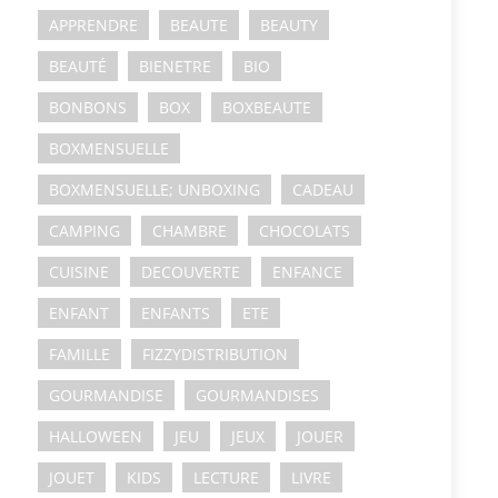
APPRENDRE
BEAUTE
BEAUTY
BEAUTÉ
BIENETRE
BIO
BONBONS
BOX
BOXBEAUTE
BOXMENSUELLE
BOXMENSUELLE; UNBOXING
CADEAU
CAMPING
CHAMBRE
CHOCOLATS
CUISINE
DECOUVERTE
ENFANCE
ENFANT
ENFANTS
ETE
FAMILLE
FIZZYDISTRIBUTION
GOURMANDISE
GOURMANDISES
HALLOWEEN
JEU
JEUX
JOUER
JOUET
KIDS
LECTURE
LIVRE