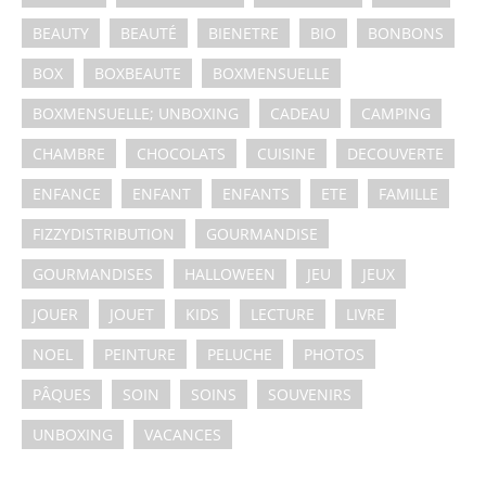
BEAUTY
BEAUTÉ
BIENETRE
BIO
BONBONS
BOX
BOXBEAUTE
BOXMENSUELLE
BOXMENSUELLE; UNBOXING
CADEAU
CAMPING
CHAMBRE
CHOCOLATS
CUISINE
DECOUVERTE
ENFANCE
ENFANT
ENFANTS
ETE
FAMILLE
FIZZYDISTRIBUTION
GOURMANDISE
GOURMANDISES
HALLOWEEN
JEU
JEUX
JOUER
JOUET
KIDS
LECTURE
LIVRE
NOEL
PEINTURE
PELUCHE
PHOTOS
PÂQUES
SOIN
SOINS
SOUVENIRS
UNBOXING
VACANCES