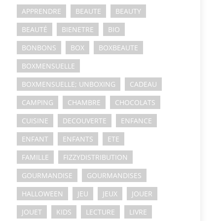
APPRENDRE
BEAUTE
BEAUTY
BEAUTÉ
BIENETRE
BIO
BONBONS
BOX
BOXBEAUTE
BOXMENSUELLE
BOXMENSUELLE; UNBOXING
CADEAU
CAMPING
CHAMBRE
CHOCOLATS
CUISINE
DECOUVERTE
ENFANCE
ENFANT
ENFANTS
ETE
FAMILLE
FIZZYDISTRIBUTION
GOURMANDISE
GOURMANDISES
HALLOWEEN
JEU
JEUX
JOUER
JOUET
KIDS
LECTURE
LIVRE