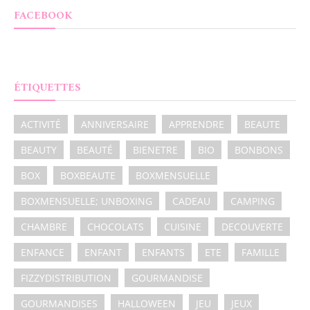
FACEBOOK
ÉTIQUETTES
ACTIVITÉ
ANNIVERSAIRE
APPRENDRE
BEAUTE
BEAUTY
BEAUTÉ
BIENETRE
BIO
BONBONS
BOX
BOXBEAUTE
BOXMENSUELLE
BOXMENSUELLE; UNBOXING
CADEAU
CAMPING
CHAMBRE
CHOCOLATS
CUISINE
DECOUVERTE
ENFANCE
ENFANT
ENFANTS
ETE
FAMILLE
FIZZYDISTRIBUTION
GOURMANDISE
GOURMANDISES
HALLOWEEN
JEU
JEUX