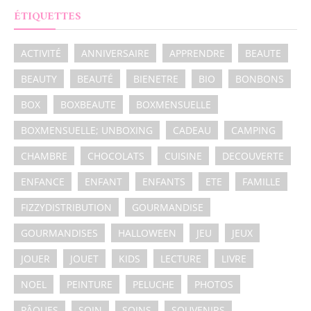
ÉTIQUETTES
ACTIVITÉ
ANNIVERSAIRE
APPRENDRE
BEAUTE
BEAUTY
BEAUTÉ
BIENETRE
BIO
BONBONS
BOX
BOXBEAUTE
BOXMENSUELLE
BOXMENSUELLE; UNBOXING
CADEAU
CAMPING
CHAMBRE
CHOCOLATS
CUISINE
DECOUVERTE
ENFANCE
ENFANT
ENFANTS
ETE
FAMILLE
FIZZYDISTRIBUTION
GOURMANDISE
GOURMANDISES
HALLOWEEN
JEU
JEUX
JOUER
JOUET
KIDS
LECTURE
LIVRE
NOEL
PEINTURE
PELUCHE
PHOTOS
PÂQUES
SOIN
SOINS
SOUVENIRS