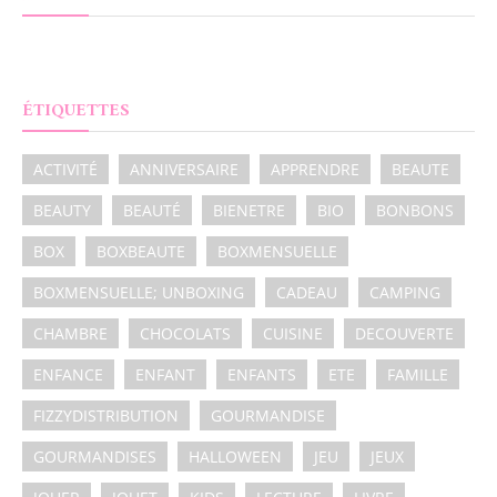
ÉTIQUETTES
ACTIVITÉ
ANNIVERSAIRE
APPRENDRE
BEAUTE
BEAUTY
BEAUTÉ
BIENETRE
BIO
BONBONS
BOX
BOXBEAUTE
BOXMENSUELLE
BOXMENSUELLE; UNBOXING
CADEAU
CAMPING
CHAMBRE
CHOCOLATS
CUISINE
DECOUVERTE
ENFANCE
ENFANT
ENFANTS
ETE
FAMILLE
FIZZYDISTRIBUTION
GOURMANDISE
GOURMANDISES
HALLOWEEN
JEU
JEUX