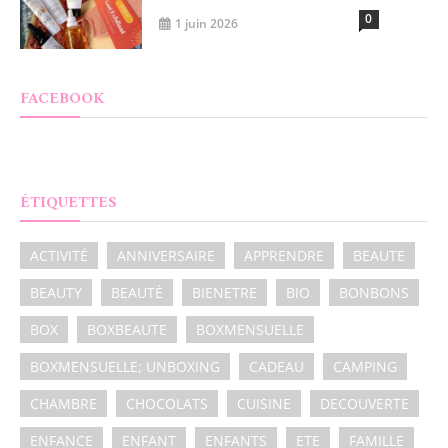
0
1 juin 2026
FACEBOOK
ÉTIQUETTES
ACTIVITÉ
ANNIVERSAIRE
APPRENDRE
BEAUTE
BEAUTY
BEAUTÉ
BIENETRE
BIO
BONBONS
BOX
BOXBEAUTE
BOXMENSUELLE
BOXMENSUELLE; UNBOXING
CADEAU
CAMPING
CHAMBRE
CHOCOLATS
CUISINE
DECOUVERTE
ENFANCE
ENFANT
ENFANTS
ETE
FAMILLE