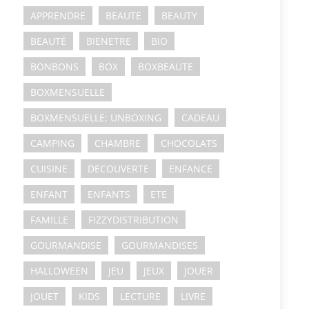
APPRENDRE
BEAUTE
BEAUTY
BEAUTÉ
BIENETRE
BIO
BONBONS
BOX
BOXBEAUTE
BOXMENSUELLE
BOXMENSUELLE; UNBOXING
CADEAU
CAMPING
CHAMBRE
CHOCOLATS
CUISINE
DECOUVERTE
ENFANCE
ENFANT
ENFANTS
ETE
FAMILLE
FIZZYDISTRIBUTION
GOURMANDISE
GOURMANDISES
HALLOWEEN
JEU
JEUX
JOUER
JOUET
KIDS
LECTURE
LIVRE