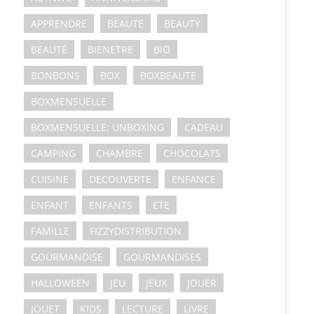
APPRENDRE
BEAUTE
BEAUTY
BEAUTÉ
BIENETRE
BIO
BONBONS
BOX
BOXBEAUTE
BOXMENSUELLE
BOXMENSUELLE; UNBOXING
CADEAU
CAMPING
CHAMBRE
CHOCOLATS
CUISINE
DECOUVERTE
ENFANCE
ENFANT
ENFANTS
ETE
FAMILLE
FIZZYDISTRIBUTION
GOURMANDISE
GOURMANDISES
HALLOWEEN
JEU
JEUX
JOUER
JOUET
KIDS
LECTURE
LIVRE